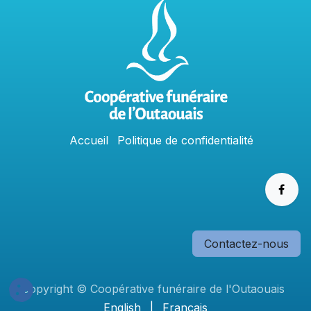
Accu
e
​il
Politique​​
de confidentialit​é
Contactez-nous
Copyright © Coopérative funéraire de l'Outaouais
English
|
Français