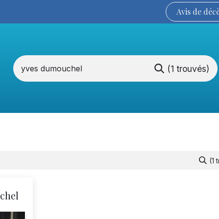
Avis de
déc
(1 trouvés)
Services funéraires
La Coopérative
(1 
chel