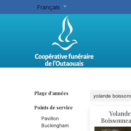
Français
Accueil
Planifier d'avance
Plage d'années
Points de service
Yolande
Pavillon
Boissonnea
Buckingham