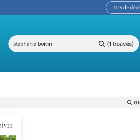
Avis de
déc
(1 trouvés)
Services funéraires
La Coopérative
(1 
oivin