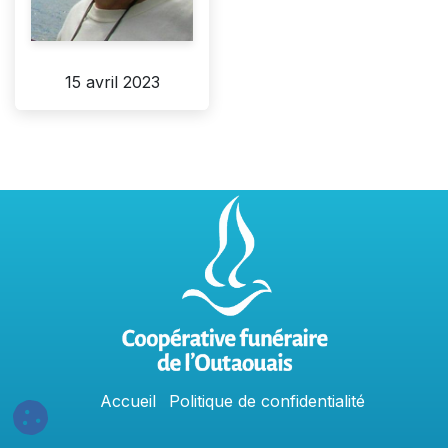
15 avril 2023
Accu
e
​il
Politique​​
de confidentialit​é