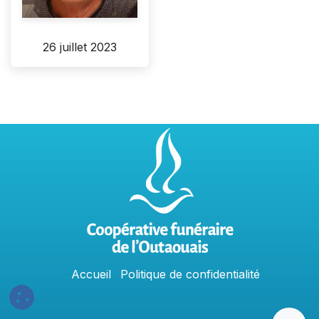
26 juillet 2023
Accu
e
​il
Politique​​
de confidentialit​é