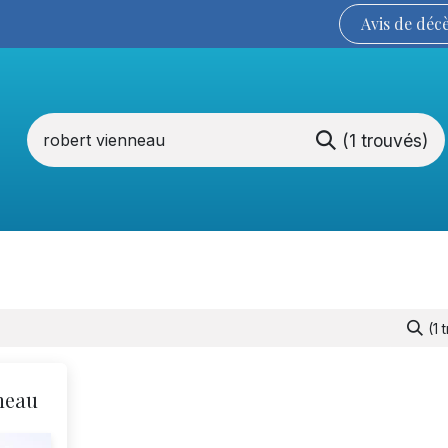
Avis de
déc
(1 trouvés)
Services funéraires
La Coopérative
(1 
neau