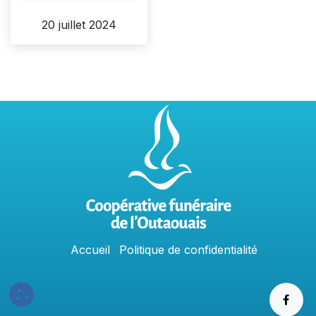
20 juillet 2024
Accu
e
​il
Politique​​
de confidentialit​é