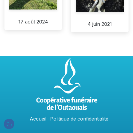
17 août 2024
4 juin 2021
Accu
e
​il
Politique​​
de confidentialit​é