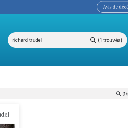
Avis de
déc
(1 trouvés)
Services funéraires
La Coopérative
(1 
udel