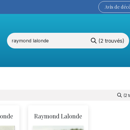
Avis de
déc
(2 trouvés)
Services funéraires
La Coopérative
(2 
londe
Raymond Lalonde