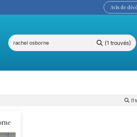
Avis de
déc
(1 trouvés)
Services funéraires
La Coopérative
(1 
orne