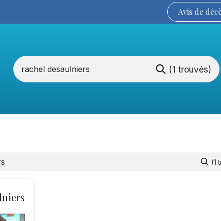
Avis de
déc
(1 trouvés)
Services funéraires
La Coopérative
(1 
lniers