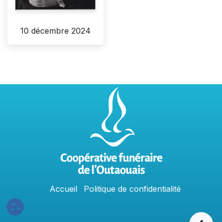
10 décembre 2024
Accu
e
​il
Politique​​
de confidentialit​é