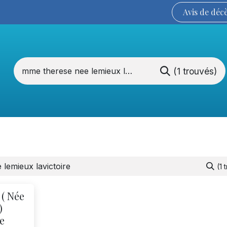
Avis de
déc
(1 trouvés)
Services funéraires
La Coopérative
(1 
( Née
)
e