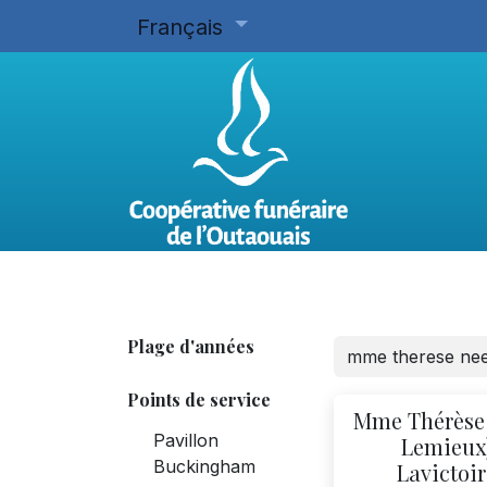
Français
Accueil
Planifier d'avance
Plage d'années
Points de service
Mme Thérèse 
Pavillon
Lemieux
Buckingham
Lavictoir