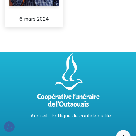
6 mars 2024
Accu
e
​il
Politique​​
de confidentialit​é