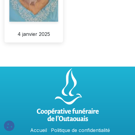
4 janvier 2025
Accu
e
​il
Politique​​
de confidentialit​é