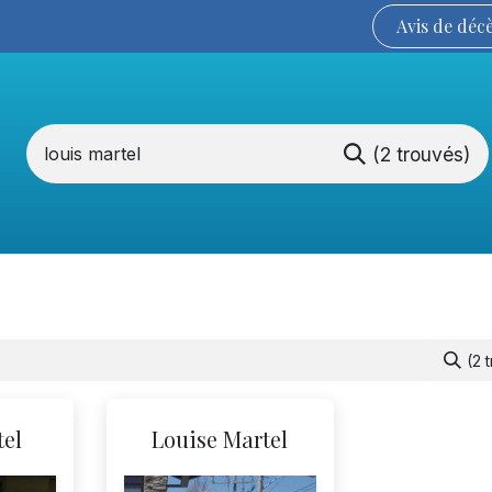
Avis de
déc
(2 trouvés)
Services funéraires
La Coopérative
(2 
tel
Louise Martel