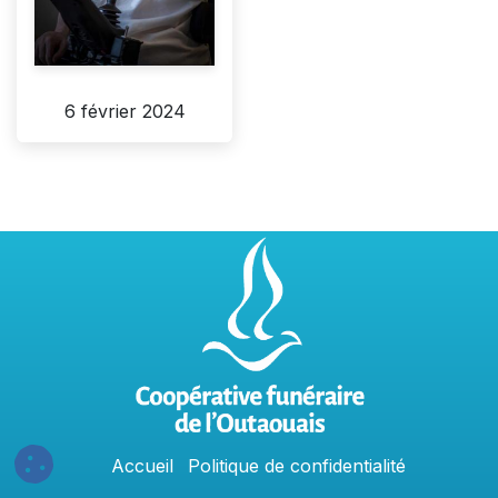
6 février 2024
Accu
e
​il
Politique​​
de confidentialit​é