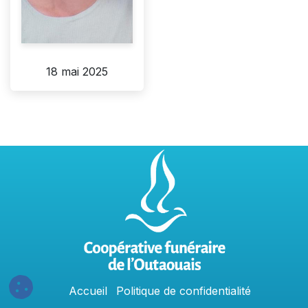
18 mai 2025
Accu
e
​il
Politique​​
de confidentialit​é