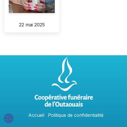
22 mai 2025
Accu
e
​il
Politique​​
de confidentialit​é