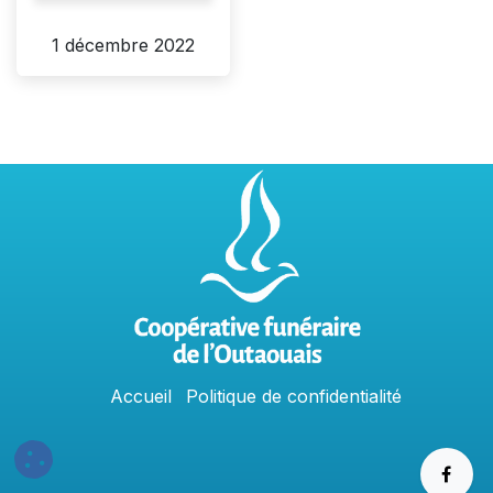
1 décembre 2022
Accu
e
​il
Politique​​
de confidentialit​é