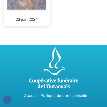
23 juin 2024
Accu
e
​il
Politique​​
de confidentialit​é