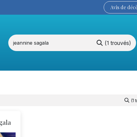
Avis de
déc
(1 trouvés)
Services funéraires
La Coopérative
(1 
gala