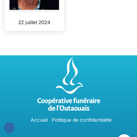
22 juillet 2024
Accu
e
​il
Politique​​
de confidentialit​é