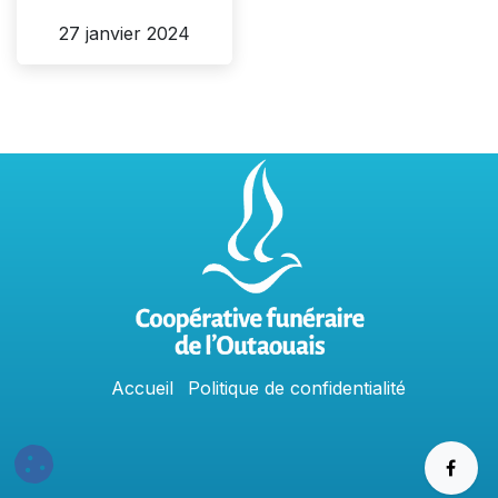
27 janvier 2024
Accu
e
​il
Politique​​
de confidentialit​é