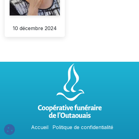
10 décembre 2024
Accu
e
​il
Politique​​
de confidentialit​é