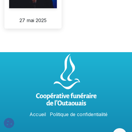
27 mai 2025
Accu
e
​il
Politique​​
de confidentialit​é