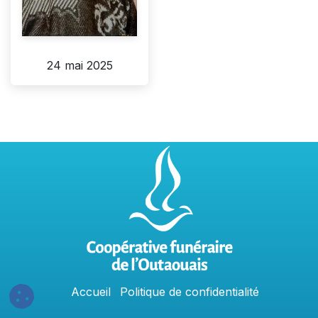
24 mai 2025
Accu
e
​il
Politique​​
de confidentialit​é