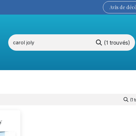
Avis de
déc
(1 trouvés)
Services funéraires
La Coopérative
(1 
y