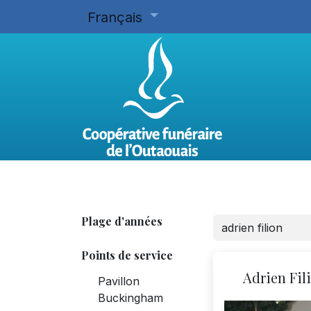
Français
Accueil
Planifier d'avance
Plage d'années
Points de service
Adrien Fil
Pavillon
Buckingham