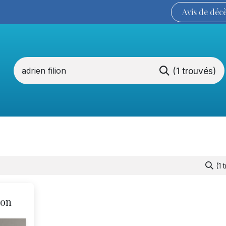
Avis de
déc
(1 trouvés)
Services funéraires
La Coopérative
(1 
ion