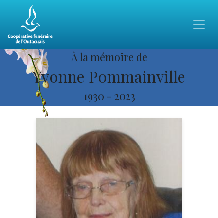
À la mémoire de
Yvonne Pommainville
1930
-
2023