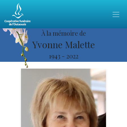
À la mémoire de
Yvonne Malette
1943
-
2022