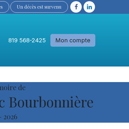
ès
Un décès est sur​​​​​​​​ve​nu​​​​​​​​​​
819 568-2425
Mon compte
Communautés
Devenir membre
moire de
c Bourbonnière
-
2026