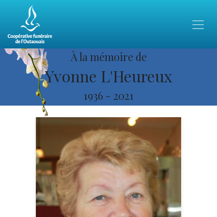
À la mémoire de
Yvonne L'Heureux
1936
-
2021