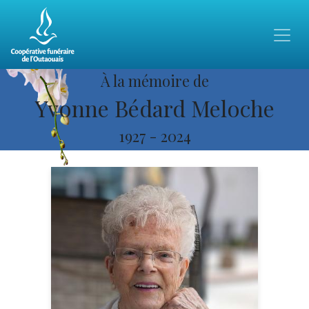
À la mémoire de
Yvonne Bédard Meloche
1927
-
2024