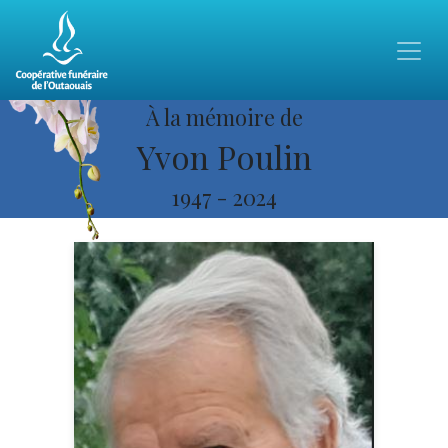
À la mémoire de
Yvon Poulin
1947
-
2024