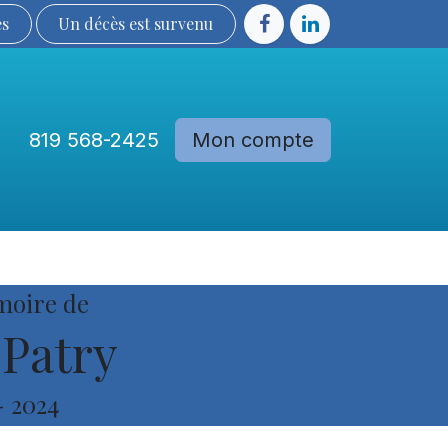
ès
Un décès est sur​​​​​​​​ve​nu​​​​​​​​​​
819 568-2425
Mon compte
Communautés
Devenir membre
moire de
Patry
-
2024