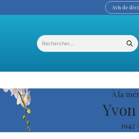
Avis de
déc
Services funéraires
La Coopérative
À la mé
Yvon 
1942