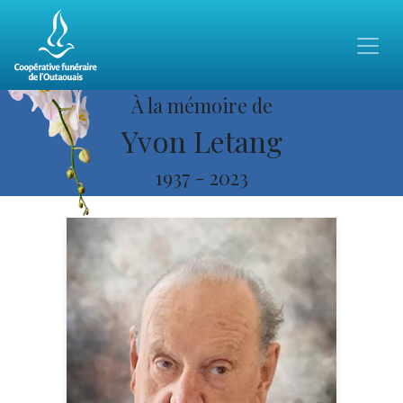
À la mémoire de
Yvon Letang
1937
-
2023