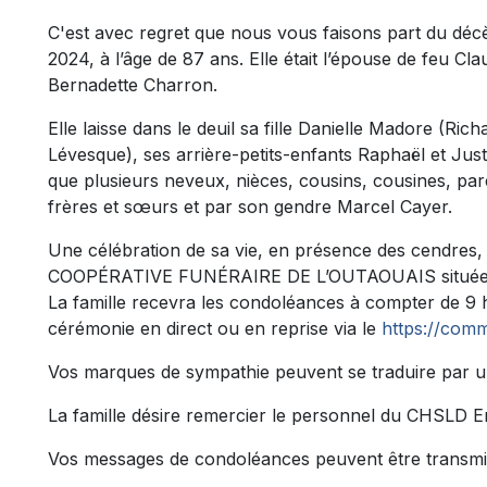
C'est avec regret que nous vous faisons part du déc
2024, à l’âge de 87 ans. Elle était l’épouse de feu Cla
Bernadette Charron.
Elle laisse dans le deuil sa fille Danielle Madore (Rich
Lévesque), ses arrière-petits-enfants Raphaël et Justi
que plusieurs neveux, nièces, cousins, cousines, pare
frères et sœurs et par son gendre Marcel Cayer.
Une célébration de sa vie, en présence des cendres, a
COOPÉRATIVE FUNÉRAIRE DE L’OUTAOUAIS située au
La famille recevra les condoléances à compter de 9 h 
cérémonie en direct ou en reprise via le
https://comm
Vos marques de sympathie peuvent se traduire par u
La famille désire remercier le personnel du CHSLD E
Vos messages de condoléances peuvent être transmi