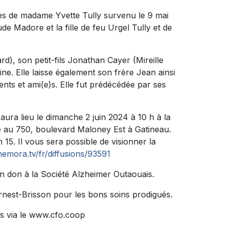
ès de madame Yvette Tully survenu le 9 mai
ude Madore et la fille de feu Urgel Tully et de
ard), son petit-fils Jonathan Cayer (Mireille
ne. Elle laisse également son frère Jean ainsi
nts et ami(e)s. Elle fut prédécédée par ses
ura lieu le dimanche 2 juin 2024 à 10 h à la
 750, boulevard Maloney Est à Gatineau.
15. Il vous sera possible de visionner la
emora.tv/fr/diffusions/93591
n don à la Société Alzheimer Outaouais.
rnest-Brisson pour les bons soins prodigués.
s via le www.cfo.coop