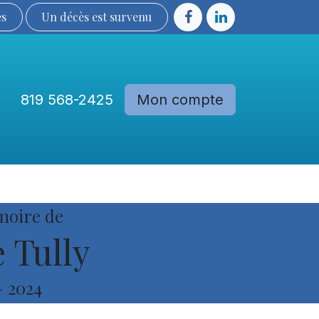
ès
Un décès est sur​​​​​​​​ve​nu​​​​​​​​​​
819 568-2425
Mon compte
Communautés
Devenir membre
moire de
 Tully
-
2024