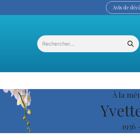
Avis de
déc
Services funéraires
La Coopérative
À la mé
Yvette
1936