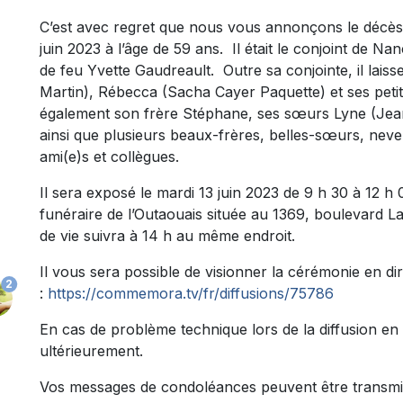
C’est avec regret que nous vous annonçons le décè
juin 2023 à l’âge de 59 ans. Il était le conjoint de N
de feu Yvette Gaudreault. Outre sa conjointe, il laiss
Martin), Rébecca (Sacha Cayer Paquette) et ses petits
également son frère Stéphane, ses sœurs Lyne (Jean
ainsi que plusieurs beaux-frères, belles-sœurs, neve
ami(e)s et collègues.
Il sera exposé le mardi 13 juin 2023 de 9 h 30 à 12 h
funéraire de l’Outaouais située au 1369, boulevard 
de vie suivra à 14 h au même endroit.
Il vous sera possible de visionner la cérémonie en dire
2
:
https://commemora.tv/fr/diffusions/75786
En cas de problème technique lors de la diffusion en 
ultérieurement.
Vos messages de condoléances peuvent être transmi