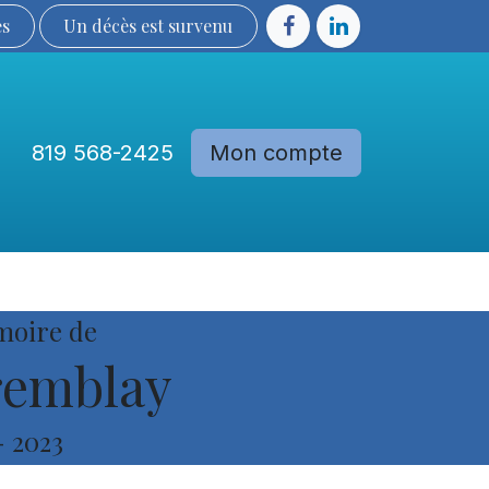
ès
Un décès est sur​​​​​​​​ve​nu​​​​​​​​​​
819 568-2425
Mon compte
Communautés
Devenir membre
moire de
remblay
-
2023