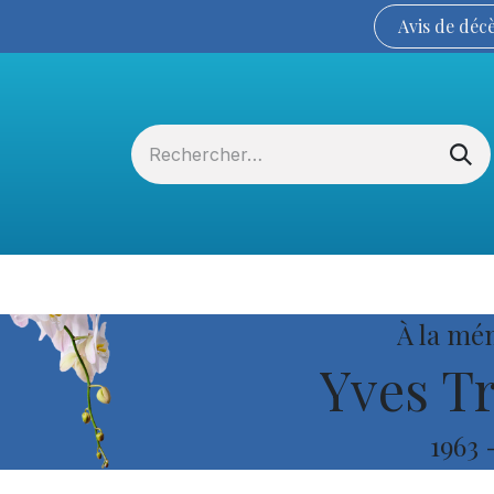
Avis de
déc
Services funéraires
La Coopérative
À la mé
Yves T
1963