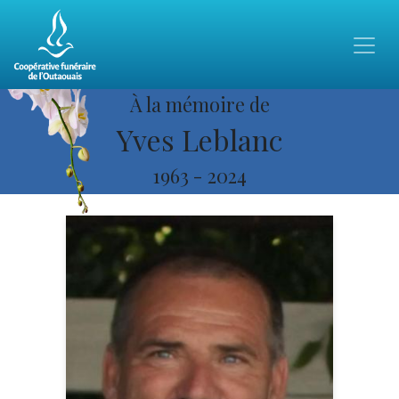
À la mémoire de
Yves Leblanc
1963
-
2024