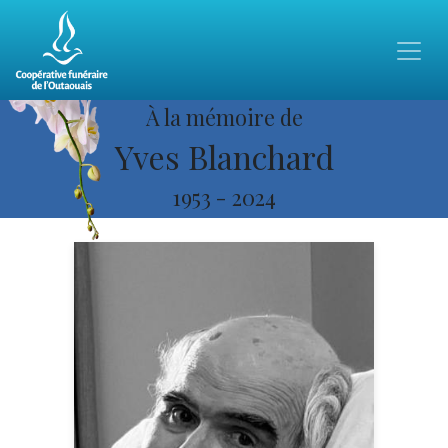
À la mémoire de
Yves Blanchard
1953
-
2024