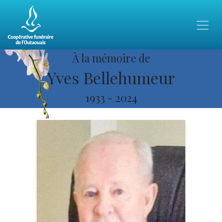
À la mémoire de
Yves Bellehumeur
1933
-
2024