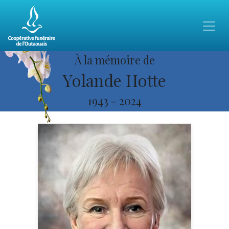
À la mémoire de
Yolande Hotte
1943
-
2024