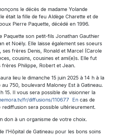
nnonçons le décès de madame Yolande
e était la fille de feu Aldège Charette et de
époux Pierre Paquette, décédé en 1996.
ne Paquette son petit-fils Jonathan Gauthier
n et Noëly. Elle laisse également ses soeurs
 ses frères Denis, Ronald et Marcel (Carole
èces, cousins, cousines et ami(e)s. Elle fut
frères Philippe, Robert et Jean.
ura lieu le dimanche 15 juin 2025 à 14 h à la
 750, boulevard Maloney Est à Gatineau.
 15. Il vous sera possible de visionner la
emora.tv/fr/diffusions/110677 En
cas de
 rediffusion sera possible ultérieurement.
n don à un organisme de votre choix.
e l’Hôpital de Gatineau pour les bons soins