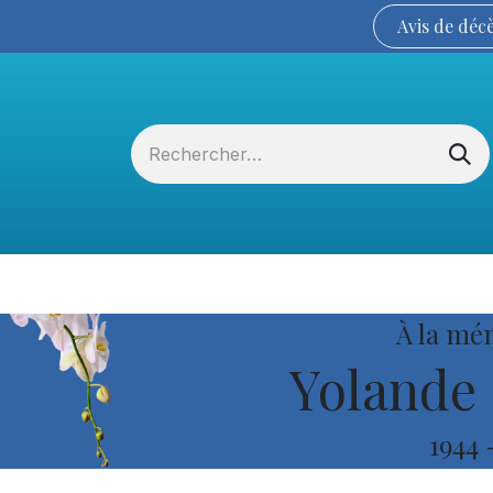
Avis de
déc
Services funéraires
La Coopérative
À la mé
Yolande 
1944