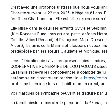
C'est avec une profonde tristesse que nous vous a
Charette survenu le 22 mai 2025, à l’âge de 81 ans. Ell
feu Rhéa Charbonneau. Elle est allée rejoindre son 
Elle laisse dans le deuil ses enfants Sylvie et Stépha
(Kim Rondeau Fung); ses arrière-petits-enfants Natha
Ginette (Albert Renaud) et Françoise (Marc Quesnel),
Albert), les amis de la Marina et plusieurs neveux, ni
prédécédée par ses sœurs Claudette et Monique, ses 
Une célébration de sa vie, en présence des cendres, a
COOPÉRATIVE FUNÉRAIRE DE L’OUTAOUAIS située au
La famille recevra les condoléances à compter de 13 h
cérémonie en direct ou en reprise via le
https://comm
problème technique lors de la diffusion en direct, une
Vos marques de sympathie peuvent se traduire par u
e
La famille désire remercier le personnel du 6
étage d