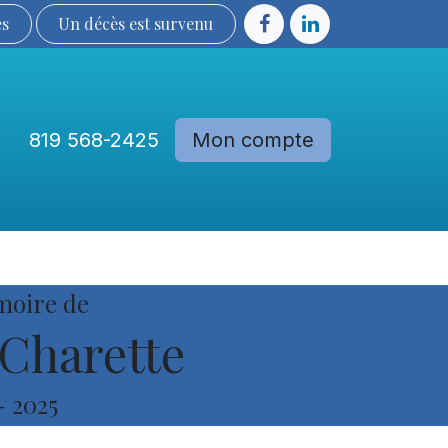
ès
Un décès est sur​​​​​​​​ve​nu​​​​​​​​​​
819 568-2425
Mon compte
Communautés
Devenir membre
moire de
Charette
-
2025