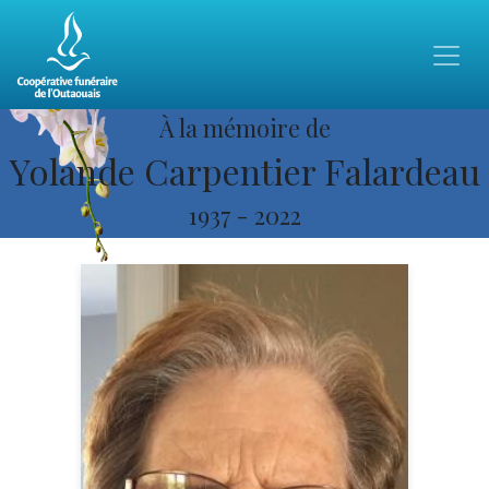
À la mémoire de
Yolande Carpentier Falardeau
1937
-
2022