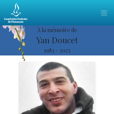
À la mémoire de
Yan Doucet
1983
-
2023