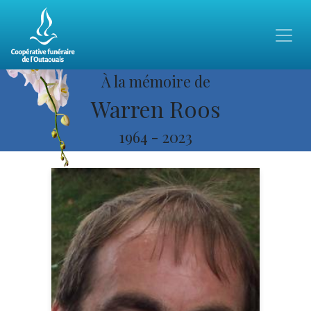
À la mémoire de
Warren Roos
1964
-
2023