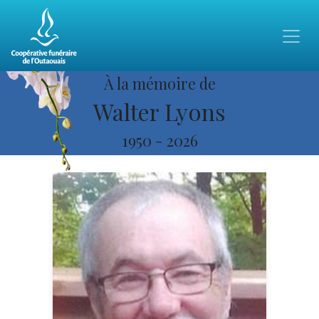
À la mémoire de
Walter Lyons
1950
-
2026